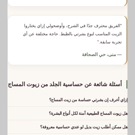
"الفريق محترف جدًا في الشرح، وأوضحولي إزاي يختاروا
الزيت المناسب لنوع بشرتي بالظبط. حاجة مختلفة عن أي
تجربة سابقة."
— منى، حي الصحافة
أسئلة شائعة عن حساسية الجلد من زيوت المساج
إزاي أعرف إن بشرتي حساسة من زيت المساج؟
لو حسيتي باحمرار أو حكة أو حرقان خفيف بعد الجلسة بدقايق، فده
هل زيوت المساج الطبيعية آمنة لكل أنواع البشرة؟
غالبًا رد فعل تحسسي. مهم توقفي استخدام الزيت وتستشيري طبيب
مش دايمًا. حتى الزيوت الطبيعية ممكن تسبب تهيج لو البشرة حساسة
جلدية لو الأعراض استمرت.
هل ممكن أطلب زيت بديل لو عندي حساسية معروفة؟
جدًا من مكون معين زي زيت اللوز أو بعض الزيوت العطرية المركزة.
أكيد، بنسألك قبل الجلسة عن أي حساسية سابقة، وبنجهزلك بديل