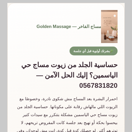
مساج الفاخر — Golden Massage
بشرتك أولوية قبل أي جلسة
حساسية الجلد من زيوت مساج حي
الياسمين؟ إليك الحل الآمن —
0567831820
احمرار البشرة بعد المساج مش شكوى نادرة، وخصوصًا مع
الزيوت اللي مالهاش رقابة على مكوناتها. حساسية الجلد من
زيوت مساج حي الياسمين مشكلة بتتكرر مع سيدات كتير
بيحسوا بحكة أو تهيج بعد جلسة كانت المفروض تريحهم، لا
توترهم أكتر. لو حصلك كدة قبل كدة، إنت مش لوحدك، وفي