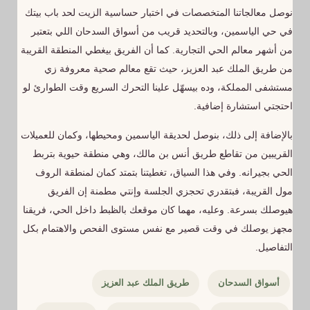
نوصل معالجاتنا المتخصصات في اختبار حساسية الزيت لحد باب بيتك
في حي الياسمين، وبالتحديد قريب من أسواق السدحان اللي بتعتبر
من أشهر معالم الحي التجارية. كما أن الفريق بيغطي المنطقة القريبة
من طريق الملك عبد العزيز، حيث تقع معالم صحية معروفة زي
مستشفى المملكة، وده بيسهّل علينا التحرك السريع وقت الطوارئ لو
احتجتي استشارة إضافية.
بالإضافة إلى ذلك، بنوصل لحديقة الياسمين ومحيطها، وكمان للعميلات
القريبين من تقاطع طريق أنس بن مالك، وهي منطقة حيوية بتربط
الحي بجيرانه. وفي هذا السياق، تغطيتنا بتمتد كمان لمنطقة الروف
مول القريبة، فبتقدري تحجزي الجلسة وإنتي مطمنة إن الفريق
هيوصلك بسرعة. وعليه، مهما كان موقعك بالظبط داخل الحي، فريقنا
مجهز يوصلك في وقت قصير مع نفس مستوى الفحص والاهتمام بكل
التفاصيل.
أسواق السدحان
طريق الملك عبد العزيز