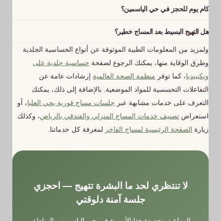
كام يوم للحجز في حي الياسمين؟
مناسب لبشرتك من مجموعة زيوتنا المصنّفة.
في العادة الحجز بيتم في نفس اليوم، والفريق بيوصل خلال مدة
هل التهيج البسيط بعد المساج خطير؟
قصيرة حسب موقعك داخل الحي.
غالبًا لأ، وبيروح لوحده خلال ساعات. لكن لو استمر أكتر من يوم أو زاد،
ولمزيد من المعلومات الطبية الموثوقة عن أنواع الحساسية الجلدية
لازم تستشيري طبيب جلدية فورًا.
وطرق الوقاية منها، يمكنك الرجوع لصفحة
حساسية جلدية على
ويكيبيديا
، كما توفر
منظمة الصحة العالمية
إرشادات عامة عن
التفاعلات التحسسية للمواد الموضعية. بالإضافة إلى ذلك، يمكنك
التعرف على خدمات مشابهة عبر
جلسات مساج فورية بحي العليا
، أو
استعراض
تصنيف خدمات المساج المنزلي والفندقي بالرياض
، وكذلك
زيارة
الصفحة الرئيسية لمساج الفاخر
لمعرفة كل خدماتنا.
لا تنتظري لحد ما البشرة تتهيج — احجزي
جلسة آمنة دلوقتي
المواعيد محدودة هذا الأسبوع في حي الياسمين والمناطق