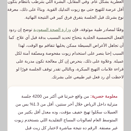
العطرية بشكل عام. وفي المقابل، البشرة اللي بتترطب بانتظام بتكون
أقل عرضة للتهيج حتى مع زيوت التدليك القوية. وبناءً على ذلك، معرفة
نوع بشرتك قبل الجلسة بتفرق فرق كبير في النتيجة النهائية.
وفقًا لمصادر طبية موثوقة، فإن
وزارة الصحة السعودية
توضح إن ردود
الفعل التحسسية الجلدية بتحتاج تحديد المسبب بدقة قبل أي علاج. كما
أن تجاهل الأعراض البسيطة ممكن يخليها تتفاقم مع الوقت، لهذا
السبب إحنا بنصر على استخدام زيوت مفحوصة ومصنّفة آمنة لكل
عميلة. وعلاوة على ذلك، بنحرص إن كل معالجة تكون مدربة على
قراءة علامات التهيج المبكرة، وبالتالي تقدر توقف الجلسة فورًا لو
لاحظت أي رد فعل غير طبيعي على بشرتك.
معلومة حصرية:
من واقع خبرتنا في أكتر من 4200 جلسة
منزلية داخل الرياض خلال آخر سنتين، أقل من 1.3% بس من
العميلات سجّلوا تهيج خفيف مؤقت، وده معدل أقل بكتير من
المتوسط العام لصالونات المساج التقليدية اللي بتستخدم زيوت
غير مصنفة. الرقم ده نتيجة مباشرة لاختبار كل زيت قبل