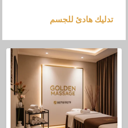
خطي
لى
لمحتوى
تدليك هادئ للجسم