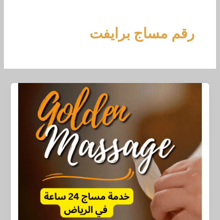
خطي
لى
لمحتوى
رقم مساج برايفت