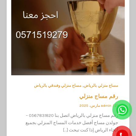
,
مساج منزلي بالرياض
مساج منزلي وفندقي بالرياض
رقم مساج منزلي
21 مارس، 2025
/
admin
رقم مساج منزلي بالرياض اتصل بنا 0567831820 –
جولدن مساج أفضل خدمات المساج المنزلي بجميع
أنحاء الرياض إذا كنت تبحث […]