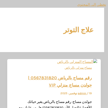
المحتوى
لاج التوتر
ساج منزلي بالرياض
رقم مساج بالرياض 0567831820 |
ولدن مساج منزلي VIP
فمبر، 2025
/
admin
ولدن مساج: رقم مساج بالرياض يغير حياتك
للأفضل! (اتصل الآن 0567831820) هل مر عليك يوم