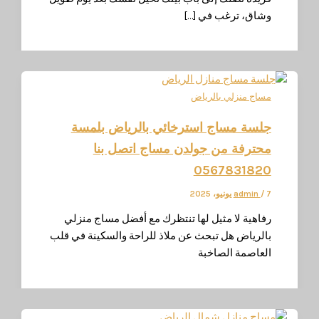
شاق، ترغب في […]
ساج منزلي بالرياض
لسة مساج استرخائي بالرياض بلمسة
حترفة من جولدن مساج اتصل بنا
056783182
، 2025
/
admin
فاهية لا مثيل لها تنتظرك مع أفضل مساج منزلي
الرياض هل تبحث عن ملاذ للراحة والسكينة في قلب
لعاصمة الصاخبة