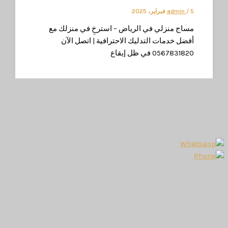
، 2025
/
admin
ساج منزلي في الرياض – استرخِ في منزلك مع
فضل خدمات التدليك الاحترافية | اتصل الآن
056783182 في ظل إيقاع