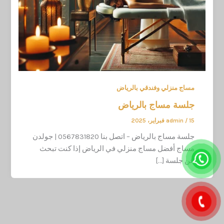
مساج منزلي وفندقي بالرياض
جلسة مساج بالرياض
15 فبراير، 2025
/
admin
جلسة مساج بالرياض – اتصل بنا 0567831820 | جولدن
مساج أفضل مساج منزلي في الرياض إذا كنت تبحث
عن جلسة […]