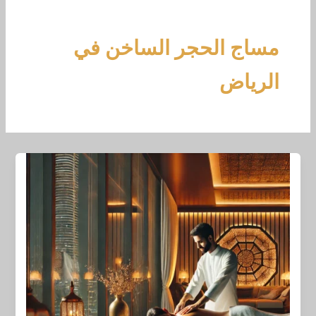
خطي
لى
لمحتوى
مساج الحجر الساخن في
الرياض