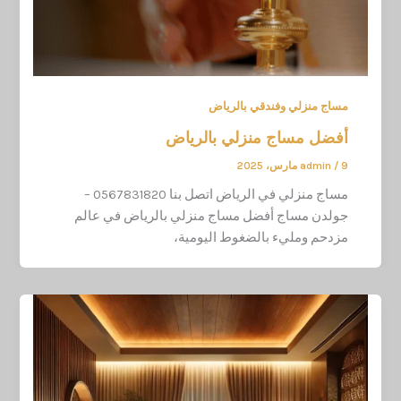
مساج منزلي وفندقي بالرياض
أفضل مساج منزلي بالرياض
9 مارس، 2025
/
admin
مساج منزلي في الرياض اتصل بنا 0567831820 –
جولدن مساج أفضل مساج منزلي بالرياض في عالم
مزدحم ومليء بالضغوط اليومية،