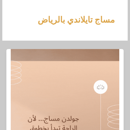
خطي
لى
لمحتوى
مساج تايلاندي بالرياض