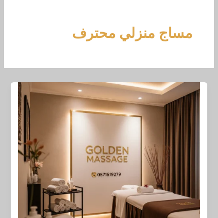
خطي
لى
لمحتوى
مساج منزلي محترف