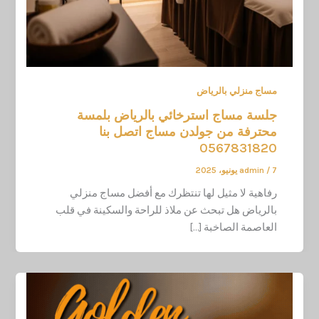
مساج منزلي بالرياض
جلسة مساج استرخائي بالرياض بلمسة
محترفة من جولدن مساج اتصل بنا
0567831820
7 يونيو، 2025
/
admin
رفاهية لا مثيل لها تنتظرك مع أفضل مساج منزلي
بالرياض هل تبحث عن ملاذ للراحة والسكينة في قلب
العاصمة الصاخبة […]