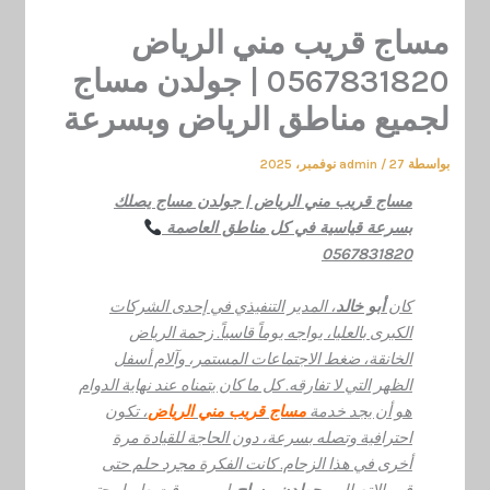
تخطي
مساج قريب مني الرياض
إلى
المحتوى
0567831820 | جولدن مساج
لجميع مناطق الرياض وبسرعة
بواسطة
27 نوفمبر، 2025
/
admin
مساج قريب مني الرياض | جولدن مساج يصلك
بسرعة قياسية في كل مناطق العاصمة
0567831820
كان
أبو خالد
، المدير التنفيذي في إحدى الشركات
الكبرى بالعليا، يواجه يوماً قاسياً. زحمة الرياض
الخانقة، ضغط الاجتماعات المستمر، وآلام أسفل
الظهر التي لا تفارقه. كل ما كان يتمناه عند نهاية الدوام
هو أن يجد خدمة
مساج قريب مني
الرياض
، تكون
احترافية وتصله بسرعة، دون الحاجة للقيادة مرة
أخرى في هذا الزحام. كانت الفكرة مجرد حلم حتى