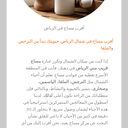
أقرب مساج في الرياض
أقرب مساج في شمال الرياض: حيويتك تبدأ من النرجس
والملقا
إذا كنت من سكان الشمال وتكرر عبارة
مساج
قريب مني الرياض
في ذهنك، فأنت في المنطقة
الأسرع تغطية من جولدن مساج. نعلم أن أحياء
الشمال مثل
النرجس، الملقا، الياسمين،
وصحارى
، تتميز بالحيوية والنشاط، وبالتالي فإن
متطلباتك من الراحة تكون أعلى.
لذلك
، لدينا
أسطول من المعالجين المتمركزين استراتيجياً في
هذه الأحياء لضمان وصول سريع، لا يتجاوز الـ 30
دقيقة في كثير من الأحيان. لا داعي للقلق بشأن
البحث عن مركز مساج بعيد، نحن أقرب إليك من أي