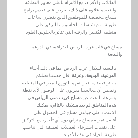
العائلات والأفراد، مع الالتزام بأعلى معايير النظافة
والتعقيم.
علاوة على ذلك
، نحرص على تقديم برامج
مساج مخصصة للموظفين الذين يقضون ساعات
طويلة أمام شاشات الحاسوب، للتركيز على
منطقة الكتفين والرقبة التي تتأثر بالجلوس الطويل.
مساج في قلب غرب الرياض: احترافية في الدرعية
والبديعة
بالنسبة لسكان غرب الرياض، بما في ذلك أحياء
الدرعية، البديعة، وعرقة
، فإن خدمتنا تصلكم
باحترافية تامة. نحن نفهم التوزيع الجغرافي للمنطقة
ونضمن أن معالجينا مدربون على الوصول لأي نقطة
بسرعة. البحث عن
مساج قريب مني الرياض
في
هذه المناطق لم يعد مشكلة.
بالتالي
، يمكنك
الاعتماد على جولدن مساج في الحصول على
أفضل تجربة مساج منزلي دون أي تأخير، مع التركيز
على تقنيات استرخاء العضلات العميقة التي تناسب
طبيعة الحياة في هذه الأحياء.