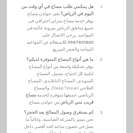
هل يمكنني طلب مساج في أي وقت من
اليوم في الرياض؟
نعم، جولدن مساج
يوفر خدمة مساج منزلي احترافي في
جميع مناطق الرياض بمرونة عالية في
المواعيد، يرجى الاتصال على
0567831820
للاستعلام عن المواعيد
المتاحة والحجز السريع.
ما هي أنواع المساج المتوفرة لديكم؟
نوفر تشكيلة واسعة من أنواع المساج
لتلبية كل احتياج، تشمل: المساج
السويدي، المساج التايلاندي، المساج
العلاجي (Deep Tissue)، والمساج
الرياضي. جميعها متوفرة كخدمة
مساج
قريب مني الرياض
من جولدن مساج.
كم يستغرق وصول المعالج بعد الحجز؟
نحن نتميز بالسرعة القياسية، وغالباً ما
نصل في غضون ساعة كحد أقصى داخل