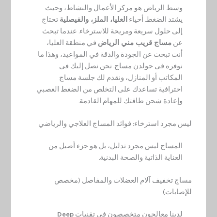
وسط الرياض هو مركز الأعمال والنشاط، وحيث
يشتد الضغط. أحياء
العليا، الملز، والفيصلية
تحتاج
إلى حلول سريعة ومريحة للاسترخاء. عندما تبحث
عن
مساج قريب مني الرياض
في منطقة العليا،
أنت تبحث عن الجودة والدقة في المواعيد، وهذا ما
نوفره في جولدن مساج. نحن نصل إليك في
المكاتب أو المنازل، ونقدم لك جلسة مساج
احترافية تساعدك على التخلص من الضغط العصبي
وإعادة شحن طاقتك للمهام القادمة.
ليس مجرد استرخاء: فوائد المساج العلاجي والرياضي
المساج ليس مجرد تدليل، بل هو جزء أصيل من
العناية الذاتية والصحة البدنية.
مساج تخفيف آلام العضلات والمفاصل (مخصص
للإصابات)
لدينا معالجون متخصصون في تقنيات
Deep