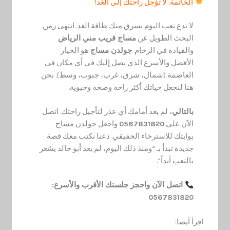
الخاتمة: لا تؤجل راحتك إلى الغد!
لا تدع تعب اليوم يسرق منك طاقة الغد. انتهى زمن
البحث الطويل عن
مساج قريب مني الرياض
والقيادة في الزحام.
جولدن مساج
هو الخيار
الأفضل والأسرع الذي يصل إليك في أي مكان في
العاصمة (شمال، شرق، غرب، جنوب، وسط). نحن
هنا لنجعل حياتك أكثر راحة وصحة وحيوية.
بالتالي
، لم يعد أمامك أي عذر لتأجيل راحتك. اتصل
الآن على
0567831820
واجعل جولدن مساج
بوابتك للاسترخاء الحقيقي. دعنا نكتب معك قصة
جديدة تبدأ بـ “ومنذ ذلك اليوم، لم يعد أبو خالد يشعر
بالتعب أبداً”.
اتصل الآن واحجز جلستك الأقرب والأسرع:
0567831820
اقرأ أيضا: