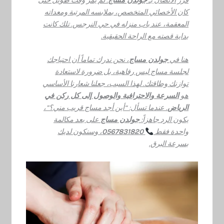
قرر الاتصال بـ
جولدن مساج
. لم يمر وقت طويل حتى
كان الأخصائي المتخصص، بملابسه المرتبة ومعداته
المعقمة، عند باب منزله في حي النرجس. تلك كانت
بداية قصته مع الراحة الحقيقية.
هنا في
جولدن مساج
، نحن ندرك تماماً أن احتياجك
لجلسة مساج ليس رفاهية، بل ضرورة لاستعادة
توازنك وطاقتك. لهذا السبب، جعلنا شعارنا الأساسي
هو
السرعة والاحترافية والوصول إلى كل ركن في
الرياض
. عندما تسأل: “أين أجد مساج قريب مني؟”،
يكون الرد جاهزاً:
جولدن مساج
على بعد مكالمة
واحدة فقط
0567831820
، وسنكون لديك
بسرعة البرق.