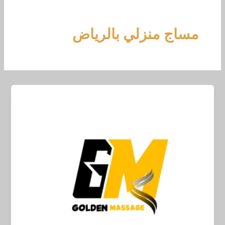
خطي
لى
لمحتوى
مساج منزلي بالرياض