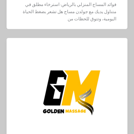
فوائد المساج المنزلي بالرياض: استرخاء مطلق في
متناول يديك مع جولدن مساج هل تشعر بضغط الحياة
اليومية، وتتوق للحظات من