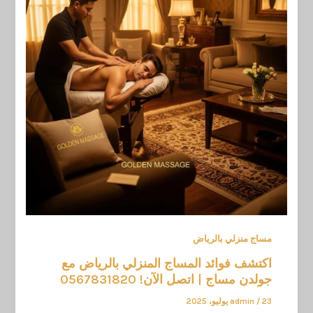
مساج منزلي بالرياض
اكتشف فوائد المساج المنزلي بالرياض مع
جولدن مساج | اتصل الآن! 0567831820
23 يوليو، 2025
/
admin