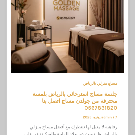
مساج منزلي بالرياض
جلسة مساج استرخائي بالرياض بلمسة
محترفة من جولدن مساج اتصل بنا
0567831820
7 يونيو، 2025
/
admin
رفاهية لا مثيل لها تنتظرك مع أفضل مساج منزلي
بالرياض هل تبحث عن ملاذ للراحة والسكينة في قلب