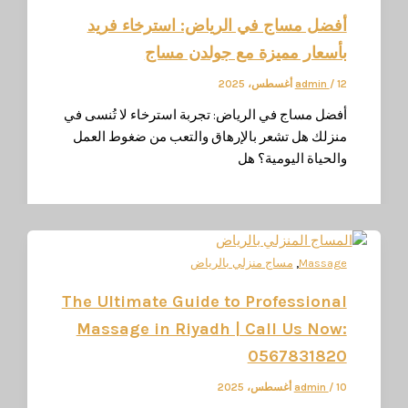
فضل مساج في الرياض: استرخاء فريد
أسعار مميزة مع جولدن مساج
سطس، 2025
/
admin
فضل مساج في الرياض: تجربة استرخاء لا تُنسى في
نزلك هل تشعر بالإرهاق والتعب من ضغوط العمل
الحياة اليومية؟ هل
,
Massag
مساج منزلي بالرياض
The Ultimate Guide to Professiona
Massage in Riyadh | Call Us Now
056783182
سطس، 2025
/
admin