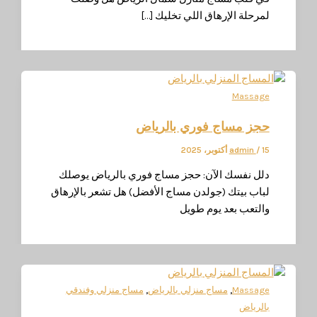
مرحلة الإرهاق اللي تخليك […]
Massag
جز مساج فوري بالرياض
وبر، 2025
/
admin
لل نفسك الآن: حجز مساج فوري بالرياض يوصلك
باب بيتك (جولدن مساج الأفضل) هل تشعر بالإرهاق
التعب بعد يوم طويل
,
,
Massag
مساج منزلي بالرياض
مساج منزلي وفندقي
الرياض