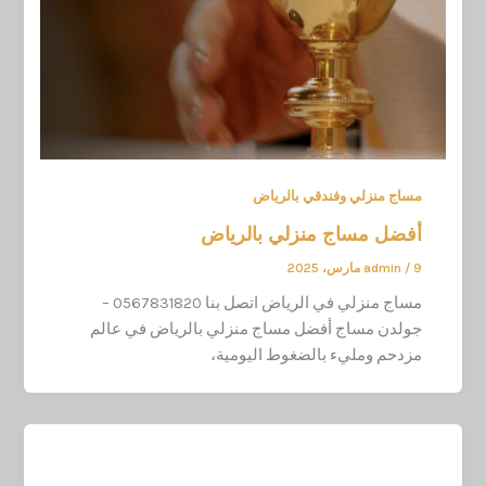
مساج منزلي وفندقي بالرياض
أفضل مساج منزلي بالرياض
9 مارس، 2025
/
admin
مساج منزلي في الرياض اتصل بنا 0567831820 –
جولدن مساج أفضل مساج منزلي بالرياض في عالم
مزدحم ومليء بالضغوط اليومية،