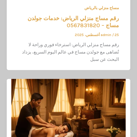
مساج منزلي بالرياض
رقم مساج منزلي الرياض: خدمات جولدن
مساج – 0567831820
25 أغسطس، 2025
/
admin
رقم مساج منزلي الرياض: استرخاء فوري وراحة لا
تُضاهى مع جولدن مساج في عالم اليوم السريع، يزداد
البحث عن سبل