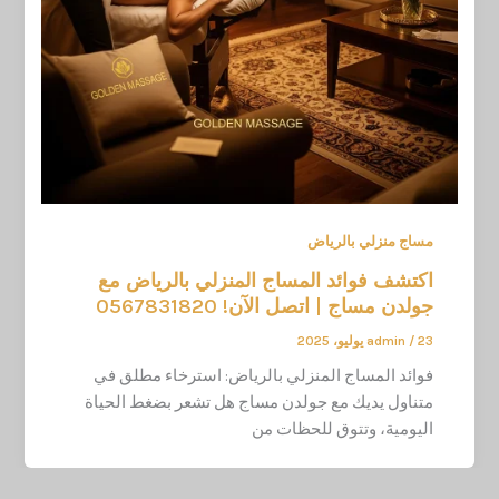
مساج منزلي بالرياض
اكتشف فوائد المساج المنزلي بالرياض مع
جولدن مساج | اتصل الآن! 0567831820
23 يوليو، 2025
/
admin
فوائد المساج المنزلي بالرياض: استرخاء مطلق في
متناول يديك مع جولدن مساج هل تشعر بضغط الحياة
اليومية، وتتوق للحظات من