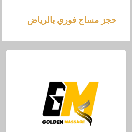
خطي
لى
لمحتوى
حجز مساج فوري بالرياض